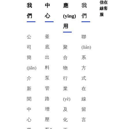
信在
我
中
應
我
線客
服
們
心
(yīng)
們
用
釜
公
聯
底
司
聚
(lián)
出
簡
合
系
料
(jiǎn)
物
方
泵
介
行
式
管
新
業
在
路
聞
(yè)
線
增
中
及
留
壓
心
化
言