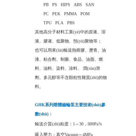
PB PS HIPS ABS SAN
PC PEK PMMA POM
TPU PLA PBS
其他高分子材料工業(yè)中的原液、溶
液、膠液、低聚物、預(yù)聚物等；
也可以用來(lái)輸送熱熔膠、瀝青、油
漆、粘合劑、制藥、食品、油脂、燃
料、油料、染料、涂料、 潤(rùn)滑
劑、多元醇等不含顆粒性雜質(zhì)的物
料。
GHK系列熔體齒輪泵主要技術(shù)參
數(shù)：
輸送介質(zhì)粘度：
1
～30，000Pa?s
吸入壓力：
真空Vacuum～4MPa