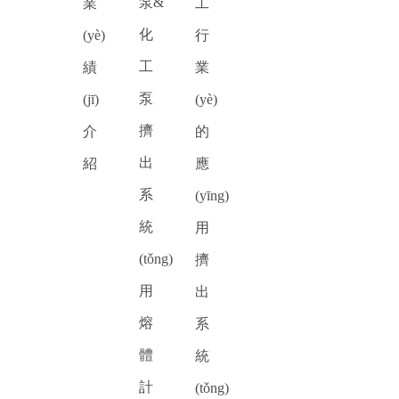
泵&
業
工
化
(yè)
行
工
績
業
泵
(jī)
(yè)
擠
介
的
出
紹
應
系
(yīng)
統
用
(tǒng)
擠
用
出
熔
系
體
統
計
(tǒng)