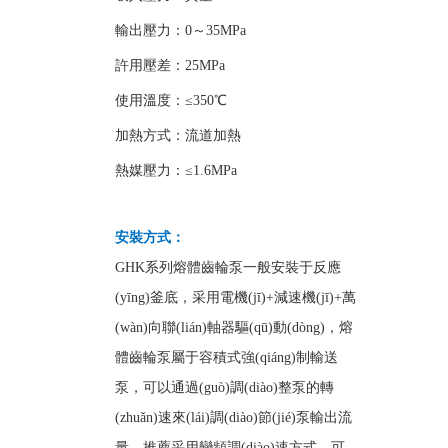
輸出壓力：
0
～35MPa
許用
壓差：
25MPa
使用溫度：
≤350℃
加熱方式：流道加熱
熱媒壓力：
≤1.6MPa
安裝方式：
GHK系列熔體齒輪泵一般安裝于反應
(yīng)釜底，采用電機(jī)+減速機(jī)+萬
(wàn)向聯(lián)軸器驅(qū)動(dòng)，熔
體齒輪泵屬于容積式強(qiáng)制輸送
泵，可以通過(guò)調(diào)整泵的轉
(zhuǎn)速來(lái)調(diào)節(jié)泵輸出流
量，推薦采用變頻調(diào)速方式，可