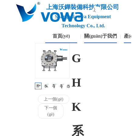
上海沃鏵裝備科技有限公司 
Shanghai vowa Equipment 
Technology Co., Ltd.
首頁(yè)
關(guān)于我們
產(c
|
|
G
H
上一個(gè)
K
下一個
(gè)
系