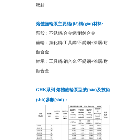
密封
熔體齒輪泵主要結(jié)構(gòu)材料:
泵殼：不銹鋼/合金鋼/耐蝕合金
齒輪：氮化鋼/工具鋼/不銹鋼+涂層/耐
蝕合金
軸承：工具鋼/銅合金/不銹鋼+涂層/耐
蝕合金
GHK系列 熔體齒輪泵型號(hào)及技術
(shù)參數(shù)：